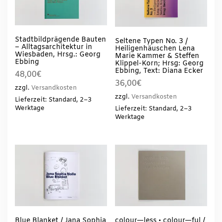
Stadtbildprägende Bauten
Seltene Typen No. 3 /
– Alltagsarchitektur in
Heiligenhäuschen Lena
Wiesbaden, Hrsg.: Georg
Marie Kammer & Steffen
Ebbing
Klippel-Korn; Hrsg: Georg
Ebbing, Text: Diana Ecker
48,00
€
36,00
€
zzgl.
Versandkosten
zzgl.
Versandkosten
Lieferzeit: Standard, 2–3
Werktage
Lieferzeit: Standard, 2–3
Werktage
Blue Blanket / Jana Sophia
colour—less • colour—ful /