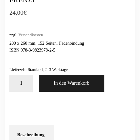
24,00
€
zzgl.
Versandkosten
200 x 260 mm, 152 Seiten, Fadenbindung
ISBN 978-3-9823978-2-5
Lieferzeit: Standard, 2–3 Werktage
Seltene
In den Warenkorb
Typen
No.
2
/
Ansitzeinrichtungen
Tom
Hoffmann,
Kristin
Beschreibung
Kuhl,