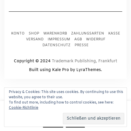
KONTO
SHOP
WARENKORB
ZAHLUNGSARTEN
KASSE
VERSAND
IMPRESSUM
AGB
WIDERRUF
DATENSCHUTZ
PRESSE
Copyright © 2024
Trademark Publishing, Frankfurt
Built using
Kale Pro
by
LyraThemes
.
Privacy & Cookies: This site uses cookies. By continuing to use this
website, you agree to their use.
To find out more, including how to control cookies, see here:
This website uses cookies to improve your experience.
Cookie-Richtlinie
We'll assume you're ok with this, but you can opt-out if
you wish.
Read More
Accept
Reject