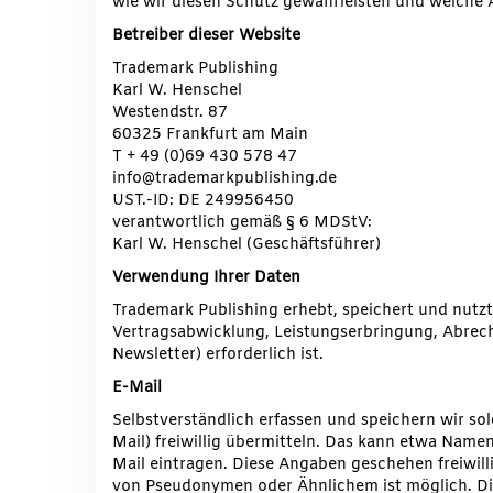
wie wir diesen Schutz gewährleisten und welche
Betreiber dieser Website
Trademark Publishing
Karl W. Henschel
Westendstr. 87
60325 Frankfurt am Main
T + 49 (0)69 430 578 47
info@trademarkpublishing.de
UST.-ID: DE 249956450
verantwortlich gemäß § 6 MDStV:
Karl W. Henschel (Geschäftsführer)
Verwendung Ihrer Daten
Trademark Publishing erhebt, speichert und nutz
Vertragsabwicklung, Leistungserbringung, Abrech
Newsletter) erforderlich ist.
E-Mail
Selbstverständlich erfassen und speichern wir so
Mail) freiwillig übermitteln. Das kann etwa Namen
Mail eintragen. Diese Angaben geschehen freiwil
von Pseudonymen oder Ähnlichem ist möglich. Di