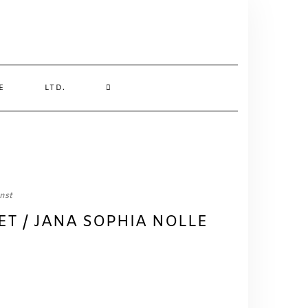
SEARCH
E
LTD.
HERE
nst
ET / JANA SOPHIA NOLLE