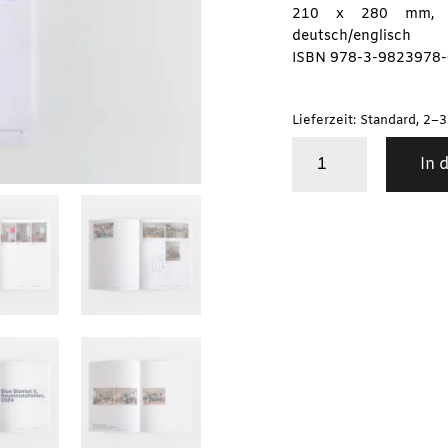
210 x 280 mm, 52,
deutsch/englisch
ISBN 978-3-9823978-
Lieferzeit: Standard, 2–
Blue
In 
Blanket
/
Jana
Sophia
Nolle
Menge