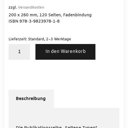
zzgl.
Versandkosten
200 x 260 mm, 120 Seiten, Fadenbindung
ISBN 978-3-9823978-1-8
Lieferzeit: Standard, 2–3 Werktage
Seltene
In den Warenkorb
Typen
No.
1
/
Steffen
Klippel-
Korn,
Hrsg:
Beschreibung
Georg
Ebbing
Menge
Die Publikationsreihe „Seltene Typen“