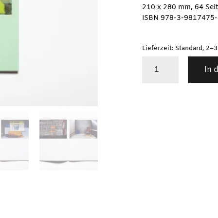
210 x 280 mm, 64 Sei
ISBN 978-3-9817475-
Lieferzeit: Standard, 2–
Angela
In 
Clemens
/
PICNIC
#
13
Great
Outdoors
–
New
Zealand
Menge