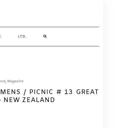
SEARCH
E
LTD.
HERE
nst
,
Magazine
MENS / PICNIC # 13 GREAT
– NEW ZEALAND