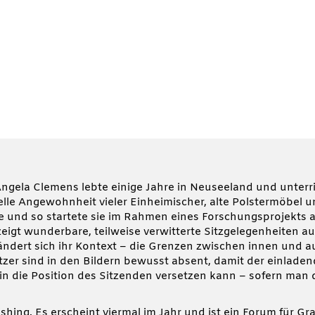
Angela Clemens lebte einige Jahre in Neuseeland und unterr
zielle Angewohnheit vieler Einheimischer, alte Polstermöbe
 und so startete sie im Rahmen eines Forschungsprojekts an
eigt wunderbare, teilweise verwitterte Sitzgelegenheiten 
ändert sich ihr Kontext – die Grenzen zwischen innen und
tzer sind in den Bildern bewusst absent, damit der einlade
in die Position des Sitzenden versetzen kann – sofern man di
ng. Es erscheint viermal im Jahr und ist ein Forum für Graf