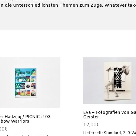
 die unterschiedlichsten Themen zum Zuge. Whatever take
Eva – Fotografien von G
r Hadzijaj / PICNIC # 03
Gerster
nbow Warriors
12,00
€
00
€
Lieferzeit: Standard, 2–3 W