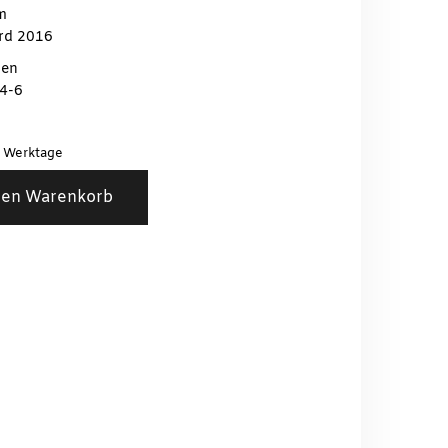
m
rd 2016
ten
4-6
3 Werktage
den Warenkorb