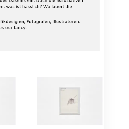
 des Daseins ein. Doch die assoziativen
n, was ist hässlich? Wo lauert die
ikdesigner, Fotografen, Illustratoren.
s our fancy!