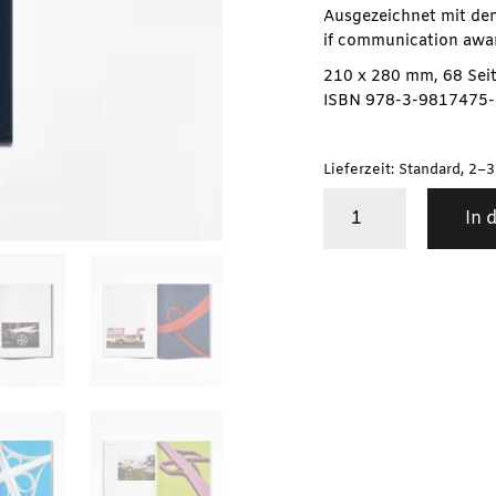
Ausgezeichnet mit de
if communication awa
210 x 280 mm, 68 Sei
ISBN 978-3-9817475-
Lieferzeit: Standard, 2–
Oliver
In 
Selzer
/
PICNIC
#
11
Auto-
Biography
Menge