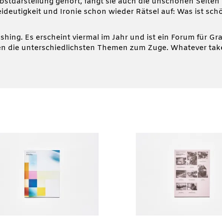
elbstdarstellung gehört, fängt sie auch die unschönen Seiten
ideutigkeit und Ironie schon wieder Rätsel auf: Was ist schö
ng. Es erscheint viermal im Jahr und ist ein Forum für Graf
 die unterschiedlichsten Themen zum Zuge. Whatever take