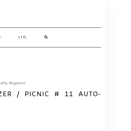
SEARCH
E
LTD.
HERE
afie
,
Magazine
ZER / PICNIC # 11 AUTO-