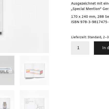
Ausgezeichnet mit ei
„Special Mention“ Ge
170 x 240 mm, 288 Se
ISBN 978-3-9817475-
Lieferzeit: Standard, 2–
Antonia
In 
Henschel
/
Objects:
Handle
with
Care
Menge