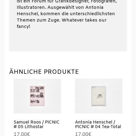
ist ein Forum für Grafikdesigner, Fotografen,
Illustratoren. Ausgewählt von Antonia
Henschel, kommen die unterschiedlichsten
Themen zum Zuge. Whatever takes our
fancy!
ÄHNLICHE PRODUKTE
Samuel Roos / PICNIC
Antonia Henschel /
# 05 Lithostar
PICNIC # 04 Tea-Total
17,00
€
17,00
€