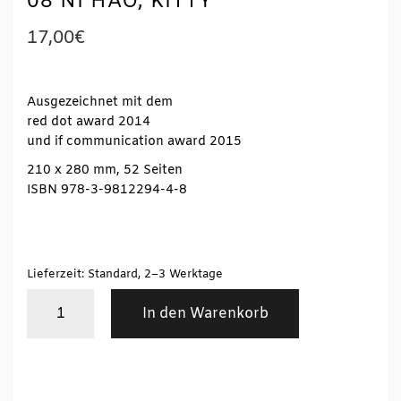
08 NI HAO, KITTY
17,00
€
Ausgezeichnet mit dem
red dot award 2014
und if communication award 2015
210 x 280 mm, 52 Seiten
ISBN 978-3-9812294-4-8
Lieferzeit: Standard, 2–3 Werktage
Antonia
In den Warenkorb
Henschel
/
PICNIC
#
08